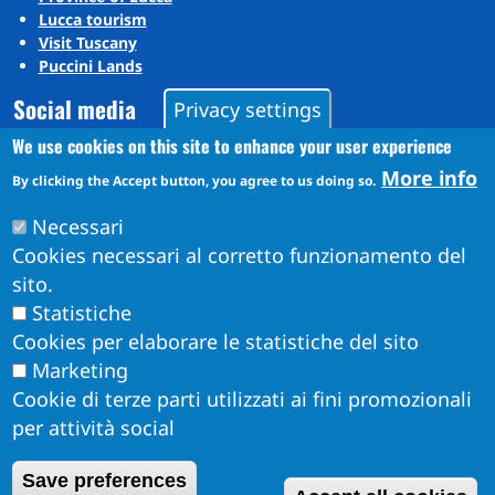
Lucca tourism
Visit Tuscany
Puccini Lands
Social media
Privacy settings
We use cookies on this site to enhance your user experience
More info
Instagram
By clicking the Accept button, you agree to us doing so.
YouTube
Necessari
Cookies necessari al corretto funzionamento del
sito.
Statistiche
Cookies per elaborare le statistiche del sito
Marketing
Cookie di terze parti utilizzati ai fini promozionali
per attività social
Obiettivi di Accessibilità per l'anno 2026
W
Save preferences
Dichiarazione di Accessibilità