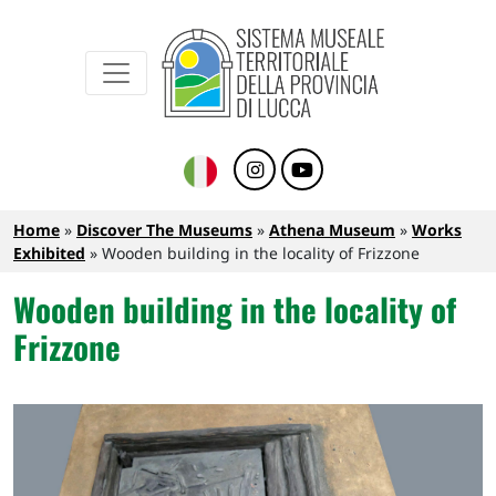
Sistema Museale Territoriale della Provinc
Navigazione principale
Skip to main content
Breadcrumb
Home
Discover The Museums
Athena Museum
Works
Exhibited
Wooden building in the locality of Frizzone
Wooden building in the locality of
Frizzone