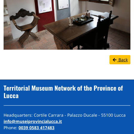
Back
Territorial Museum Network of the Province of
Lucca
Headquarters: Cortile Carrara - Palazzo Ducale - 55100 Lucca
info@museiprovincialucca.it
Phone:
0039 0583 417483