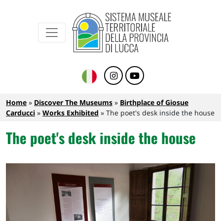
Sistema Museale Territoriale della Provinc
Navigazione principale
Skip to main content
Breadcrumb
Home
Discover The Museums
Birthplace of Giosue
Carducci
Works Exhibited
The poet's desk inside the house
The poet's desk inside the house