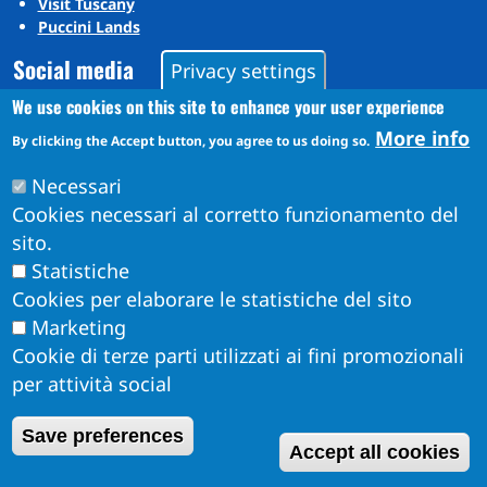
Visit Tuscany
Puccini Lands
Social media
Privacy settings
We use cookies on this site to enhance your user experience
More info
Instagram
By clicking the Accept button, you agree to us doing so.
YouTube
Necessari
Cookies necessari al corretto funzionamento del
sito.
Statistiche
Cookies per elaborare le statistiche del sito
Marketing
Cookie di terze parti utilizzati ai fini promozionali
per attività social
Obiettivi di Accessibilità per l'anno 2026
W
Save preferences
Dichiarazione di Accessibilità
Accept all cookies
Info Accessibilità e meccanismo di feedback