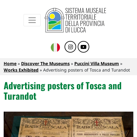
Sistema Museale Territoriale della Provinc
Navigazione principale
Skip to main content
Breadcrumb
Home
Discover The Museums
Puccini Villa Museum
Works Exhibited
Advertising posters of Tosca and Turandot
Advertising posters of Tosca and
Turandot