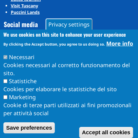
Visit Tuscany
Puccini Lands
Social media
Privacy settings
We use cookies on this site to enhance your user experience
More info
By clicking the Accept button, you agree to us doing so.
Instagram
YouTube
Necessari
Cookies necessari al corretto funzionamento del
sito.
Statistiche
Cookies per elaborare le statistiche del sito
Marketing
Cookie di terze parti utilizzati ai fini promozionali
per attività social
Obiettivi di Accessibilità per l'anno 2026
W
Save preferences
Dichiarazione di Accessibilità
Accept all cookies
Info Accessibilità e meccanismo di feedback