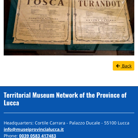
Back
Territorial Museum Network of the Province of
Lucca
Headquarters: Cortile Carrara - Palazzo Ducale - 55100 Lucca
info@museiprovincialucca.it
Phone:
0039 0583 417483