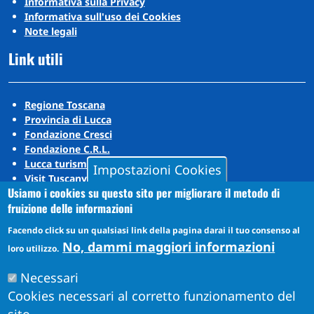
Informativa sulla Privacy
Informativa sull'uso dei Cookies
Note legali
Link utili
Regione Toscana
Provincia di Lucca
Fondazione Cresci
Fondazione C.R.L.
Lucca turismo
Impostazioni Cookies
Visit Tuscany
Usiamo i cookies su questo sito per migliorare il metodo di
Puccini Lands
fruizione delle informazioni
Social media
Facendo click su un qualsiasi link della pagina darai il tuo consenso al
No, dammi maggiori informazioni
loro utilizzo.
Instagram
Necessari
YouTube
Cookies necessari al corretto funzionamento del
sito.