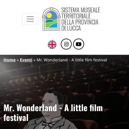
Sistema Museale Territoriale della Provinc
Navigazione principale
Salta al contenuto principale
Briciole di pane
Home
Eventi
Mr. Wonderland - A little film festival
Mr. Wonderland - A little film
festival