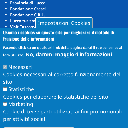
Provincia di Lucca
Fondazione Cresci
Fondazione C.R.L.
Lucca turismo
Impostazioni Cookies
Visit Tuscany
Usiamo i cookies su questo sito per migliorare il metodo di
Puccini Lands
fruizione delle informazioni
Social media
Facendo click su un qualsiasi link della pagina darai il tuo consenso al
No, dammi maggiori informazioni
loro utilizzo.
Instagram
Necessari
YouTube
Cookies necessari al corretto funzionamento del
sito.
Statistiche
Cookies per elaborare le statistiche del sito
Marketing
Cookie di terze parti utilizzati ai fini promozionali
per attività social