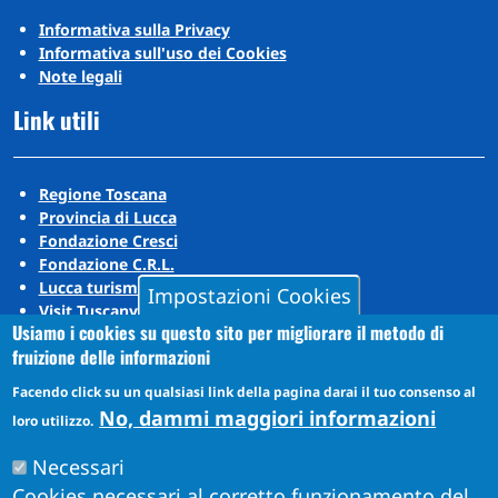
Informativa sulla Privacy
Informativa sull'uso dei Cookies
Note legali
Link utili
Regione Toscana
Provincia di Lucca
Fondazione Cresci
Fondazione C.R.L.
Lucca turismo
Impostazioni Cookies
Visit Tuscany
Usiamo i cookies su questo sito per migliorare il metodo di
Puccini Lands
fruizione delle informazioni
Social media
Facendo click su un qualsiasi link della pagina darai il tuo consenso al
No, dammi maggiori informazioni
loro utilizzo.
Instagram
Necessari
YouTube
Cookies necessari al corretto funzionamento del