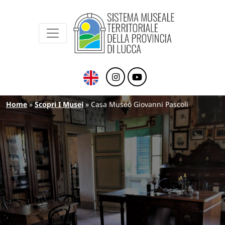
Sistema Museale Territoriale della Provinc
Navigazione principale
Salta al contenuto principale
Briciole di pane
Home
Scopri I Musei
Casa Museo Giovanni Pascoli