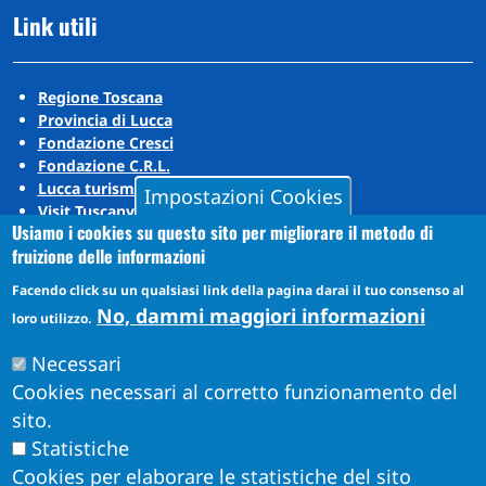
Link utili
Regione Toscana
Provincia di Lucca
Fondazione Cresci
Fondazione C.R.L.
Lucca turismo
Impostazioni Cookies
Visit Tuscany
Usiamo i cookies su questo sito per migliorare il metodo di
Puccini Lands
fruizione delle informazioni
Social media
Facendo click su un qualsiasi link della pagina darai il tuo consenso al
No, dammi maggiori informazioni
loro utilizzo.
Instagram
Necessari
YouTube
Cookies necessari al corretto funzionamento del
sito.
Statistiche
Cookies per elaborare le statistiche del sito