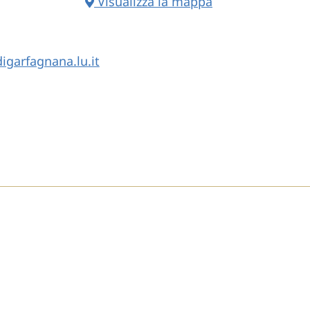
Visualizza la mappa
garfagnana.lu.it