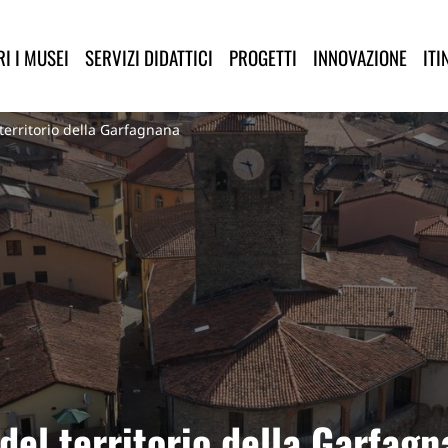
lla Provincia di Lucca
I I MUSEI
SERVIZI DIDATTICI
PROGETTI
INNOVAZIONE
ITI
erritorio della Garfagnana
el territorio della Garfag