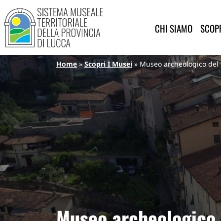
Sistema Museale Territoriale de
Navigazione principale
Salta al contenuto principale
CHI SIAMO
SCOPR
Briciole di pane
Home
Scopri I Musei
Museo archeologico del t
Museo archeologico d