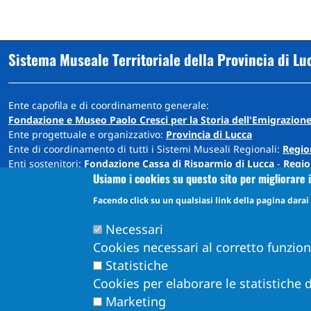
Sistema Museale Territoriale della Provincia di Lu
Ente capofila e di coordinamento generale:
Fondazione e Museo Paolo Cresci per la Storia dell'Emigrazione
Ente progettuale e organizzativo:
Provincia di Lucca
Ente di coordinamento di tutti i Sistemi Museali Regionali:
Regio
Enti sostenitori:
Fondazione Cassa di Risparmio di Lucca
-
Regio
Usiamo i cookies su questo sito per migliorare i
Sede: Cortile Carrara - Palazzo Ducale - 55100 Lucca
Facendo click su un qualsiasi link della pagina darai i
info@museiprovincialucca.it
Tel:
0039 0583 417483
Necessari
Cookies necessari al corretto funzio
Statistiche
Cookies per elaborare le statistiche d
Marketing