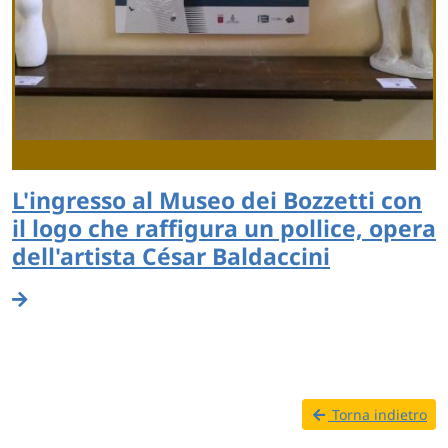
L'ingresso al Museo dei Bozzetti con
il logo che raffigura un pollice, opera
dell'artista César Baldaccini
Torna indietro