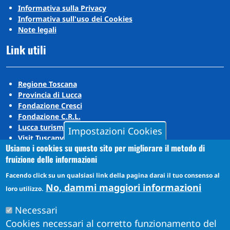
Informativa sulla Privacy
Informativa sull'uso dei Cookies
Note legali
Link utili
Regione Toscana
Provincia di Lucca
Fondazione Cresci
Fondazione C.R.L.
Lucca turismo
Impostazioni Cookies
Visit Tuscany
Usiamo i cookies su questo sito per migliorare il metodo di
Puccini Lands
fruizione delle informazioni
Social media
Facendo click su un qualsiasi link della pagina darai il tuo consenso al
No, dammi maggiori informazioni
loro utilizzo.
Instagram
Necessari
YouTube
Cookies necessari al corretto funzionamento del