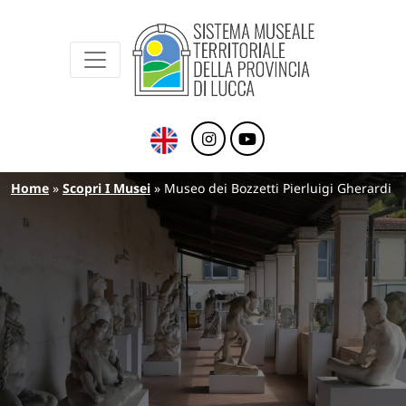
Sistema Museale Territoriale della Provinc
Navigazione principale
Salta al contenuto principale
Briciole di pane
Home
Scopri I Musei
Museo dei Bozzetti Pierluigi Gherardi