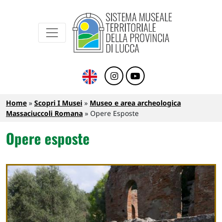
Sistema Museale Territoriale della Provinc
Navigazione principale
Salta al contenuto principale
Briciole di pane
Home
Scopri I Musei
Museo e area archeologica
Massaciuccoli Romana
Opere Esposte
Opere esposte