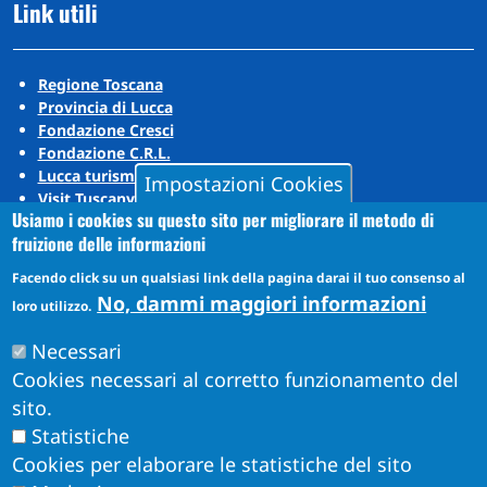
Link utili
Regione Toscana
Provincia di Lucca
Fondazione Cresci
Fondazione C.R.L.
Lucca turismo
Impostazioni Cookies
Visit Tuscany
Usiamo i cookies su questo sito per migliorare il metodo di
Puccini Lands
fruizione delle informazioni
Social media
Facendo click su un qualsiasi link della pagina darai il tuo consenso al
No, dammi maggiori informazioni
loro utilizzo.
Instagram
Necessari
YouTube
Cookies necessari al corretto funzionamento del
sito.
Statistiche
Cookies per elaborare le statistiche del sito