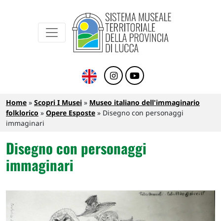
Sistema Museale Territoriale della Provinc
Navigazione principale
Salta al contenuto principale
Briciole di pane
Home
Scopri I Musei
Museo italiano dell'immaginario
folklorico
Opere Esposte
Disegno con personaggi
immaginari
Disegno con personaggi
immaginari