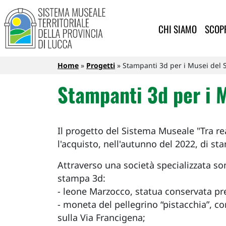
Sistema Museale Territoriale de
Navigazione principale
Salta al contenuto principale
CHI SIAMO
SCOPR
Briciole di pane
Home
Progetti
Stampanti 3d per i Musei del 
Stampanti 3d per i 
Il progetto del Sistema Museale "Tra rea
l'acquisto, nell'autunno del 2022, di st
Attraverso una società specializzata sono
stampa 3d:
- leone Marzocco, statua conservata pre
- moneta del pellegrino “pistacchia”, co
sulla Via Francigena;