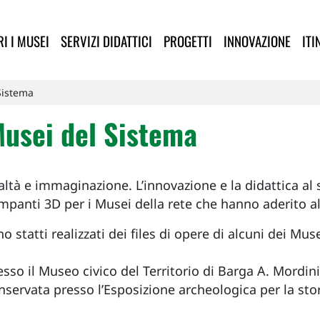
lla Provincia di Lucca
I I MUSEI
SERVIZI DIDATTICI
PROGETTI
INNOVAZIONE
ITI
Sistema
Musei del Sistema
ltà e immaginazione. L’innovazione e la didattica al se
ampanti 3D per i Musei della rete che hanno aderito all
 statti realizzati dei files di opere di alcuni dei Mus
sso il Museo civico del Territorio di Barga A. Mordini
nservata presso l’Esposizione archeologica per la stor