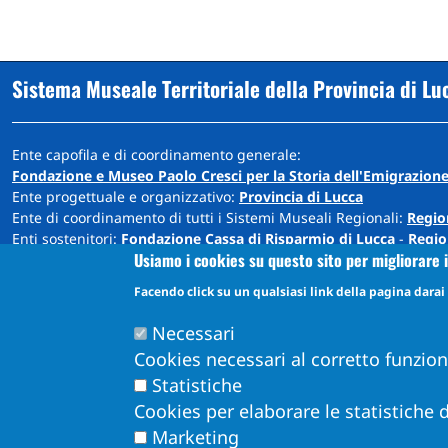
Sistema Museale Territoriale della Provincia di Lu
Ente capofila e di coordinamento generale:
Fondazione e Museo Paolo Cresci per la Storia dell'Emigrazione
Ente progettuale e organizzativo:
Provincia di Lucca
Ente di coordinamento di tutti i Sistemi Museali Regionali:
Regio
Enti sostenitori:
Fondazione Cassa di Risparmio di Lucca
-
Regio
Usiamo i cookies su questo sito per migliorare i
Sede: Cortile Carrara - Palazzo Ducale - 55100 Lucca
Facendo click su un qualsiasi link della pagina darai i
info@museiprovincialucca.it
Tel:
0039 0583 417483
Necessari
Cookies necessari al corretto funzio
Statistiche
Cookies per elaborare le statistiche d
Marketing