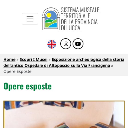
Sistema Museale Territoriale della Provinc
Navigazione principale
Salta al contenuto principale
Briciole di pane
Home
Scopri I Musei
Esposizione archeologica della storia
dell’antico Ospedale di Altopascio sulla Via Francigena
Opere Esposte
Opere esposte