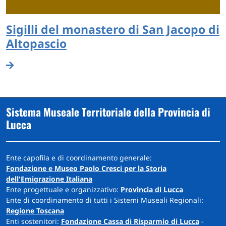
Sigilli del monastero di San Jacopo di
Altopascio
Sistema Museale Territoriale della Provincia di
Lucca
Ente capofila e di coordinamento generale:
Fondazione e Museo Paolo Cresci per la Storia
dell'Emigrazione Italiana
Ente progettuale e organizzativo:
Provincia di Lucca
Ente di coordinamento di tutti i Sistemi Museali Regionali:
Regione Toscana
Enti sostenitori:
Fondazione Cassa di Risparmio di Lucca
-