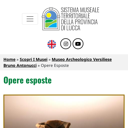
Sistema Museale Territoriale della Provinc
Navigazione principale
Salta al contenuto principale
Briciole di pane
Home
Scopri I Musei
Museo Archeologico Versiliese
Bruno Antonucci
Opere Esposte
Opere esposte