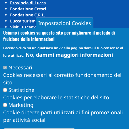
Provincia di Lucca
Fondazione Cresci
Fondazione C.R.L.
Lucca turismo
Impostazioni Cookies
Visit Tuscany
Usiamo i cookies su questo sito per migliorare il metodo di
Puccini Lands
fruizione delle informazioni
Social media
Facendo click su un qualsiasi link della pagina darai il tuo consenso al
No, dammi maggiori informazioni
loro utilizzo.
Instagram
Necessari
YouTube
Cookies necessari al corretto funzionamento del
sito.
Statistiche
Cookies per elaborare le statistiche del sito
Marketing
Cookie di terze parti utilizzati ai fini promozionali
per attività social