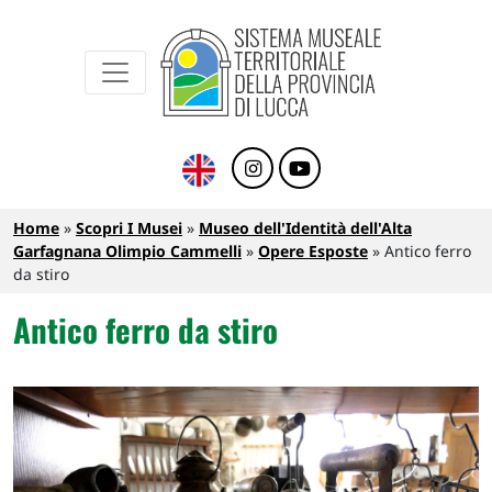
Sistema Museale Territoriale della Provinc
Navigazione principale
Salta al contenuto principale
Briciole di pane
Home
Scopri I Musei
Museo dell'Identità dell'Alta
Garfagnana Olimpio Cammelli
Opere Esposte
Antico ferro
da stiro
Antico ferro da stiro