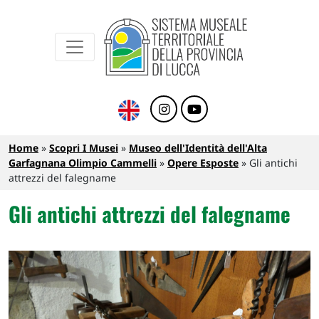
Sistema Museale Territoriale della Provinc
Navigazione principale
Salta al contenuto principale
Briciole di pane
Home
Scopri I Musei
Museo dell'Identità dell'Alta
Garfagnana Olimpio Cammelli
Opere Esposte
Gli antichi
attrezzi del falegname
Gli antichi attrezzi del falegname