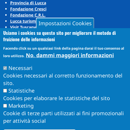
Provincia di Lucca
Fondazione Cresci
Fondazione C.R.L.
Lucca turismo
Impostazioni Cookies
Visit Tuscany
Usiamo i cookies su questo sito per migliorare il metodo di
Puccini Lands
fruizione delle informazioni
Social media
Facendo click su un qualsiasi link della pagina darai il tuo consenso al
No, dammi maggiori informazioni
loro utilizzo.
Instagram
Necessari
YouTube
Cookies necessari al corretto funzionamento del
sito.
Statistiche
Cookies per elaborare le statistiche del sito
Marketing
Cookie di terze parti utilizzati ai fini promozionali
per attività social