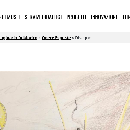
lla Provincia di Lucca
I I MUSEI
SERVIZI DIDATTICI
PROGETTI
INNOVAZIONE
ITI
aginario folklorico
Opere Esposte
Disegno