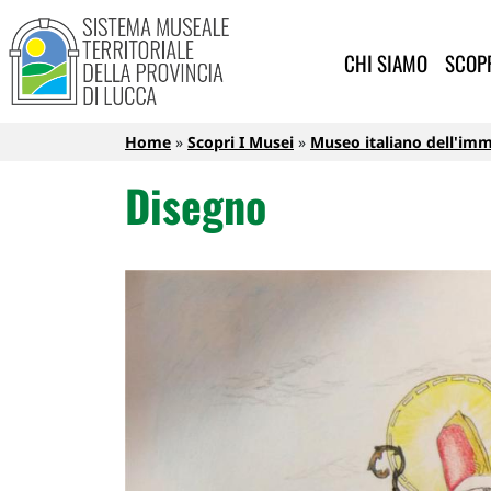
Sistema Museale Territoriale de
Navigazione principale
Salta al contenuto principale
CHI SIAMO
SCOPR
Briciole di pane
Home
Scopri I Musei
Museo italiano dell'imm
Disegno