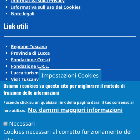
Informativa sulla Privacy
Informativa sull'uso dei Cookies
Note legali
Link utili
Regione Toscana
Provincia di Lucca
Fondazione Cresci
Fondazione C.R.L.
Lucca turismo
Impostazioni Cookies
Visit Tuscany
Usiamo i cookies su questo sito per migliorare il metodo di
Puccini Lands
fruizione delle informazioni
Social media
Facendo click su un qualsiasi link della pagina darai il tuo consenso al
No, dammi maggiori informazioni
loro utilizzo.
Instagram
Necessari
YouTube
Cookies necessari al corretto funzionamento del
sito.