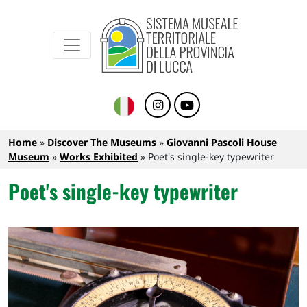
Sistema Museale Territoriale della Provinc
Navigazione principale
Skip to main content
Breadcrumb
Home
Discover The Museums
Giovanni Pascoli House
Museum
Works Exhibited
Poet's single-key typewriter
Poet's single-key typewriter