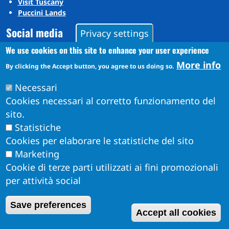
Visit Tuscany
Puccini Lands
Social media
Privacy settings
We use cookies on this site to enhance your user experience
More info
Instagram
By clicking the Accept button, you agree to us doing so.
YouTube
Necessari
Cookies necessari al corretto funzionamento del
sito.
Statistiche
Cookies per elaborare le statistiche del sito
Marketing
Cookie di terze parti utilizzati ai fini promozionali
per attività social
Obiettivi di Accessibilità per l'anno 2026
W
Save preferences
Dichiarazione di Accessibilità
Accept all cookies
Info Accessibilità e meccanismo di feedback