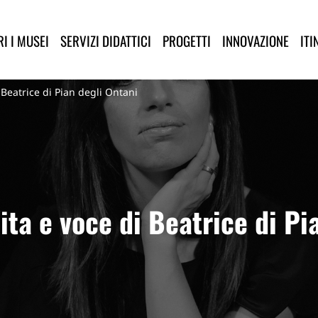
lla Provincia di Lucca
I I MUSEI
SERVIZI DIDATTICI
PROGETTI
INNOVAZIONE
ITI
 Beatrice di Pian degli Ontani
ita e voce di Beatrice di Pi