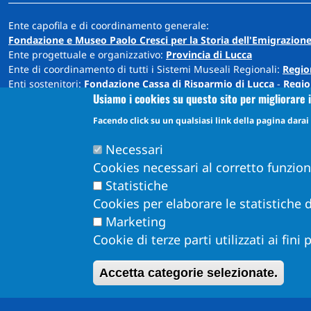
Ente capofila e di coordinamento generale:
Fondazione e Museo Paolo Cresci per la Storia dell'Emigrazione
Ente progettuale e organizzativo:
Provincia di Lucca
Ente di coordinamento di tutti i Sistemi Museali Regionali:
Regio
Enti sostenitori:
Fondazione Cassa di Risparmio di Lucca
-
Regio
Usiamo i cookies su questo sito per migliorare i
Sede: Cortile Carrara - Palazzo Ducale - 55100 Lucca
Facendo click su un qualsiasi link della pagina darai i
info@museiprovincialucca.it
Tel:
0039 0583 417483
Necessari
Cookies necessari al corretto funzio
Statistiche
Cookies per elaborare le statistiche d
Marketing
Cookie di terze parti utilizzati ai fini
Obiettivi di Accessibilità per l'anno 2026
Dichiarazione di Accessibilità
Accetta categorie selezionate.
Info Accessibilità e meccanismo di feedback