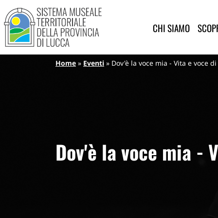
Sistema Museale Territoriale de
Navigazione principale
Salta al contenuto principale
CHI SIAMO
SCOPR
Briciole di pane
Home
Eventi
Dov'è la voce mia - Vita e voce di
Dov'è la voce mia - V