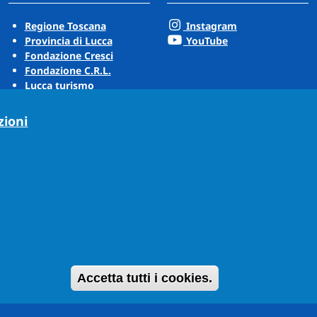
Regione Toscana
Instagram
Provincia di Lucca
YouTube
Fondazione Cresci
Fondazione C.R.L.
Lucca turismo
Visit Tuscany
Puccini Lands
zioni
Ritira il consen
Accetta tutti i cookies.