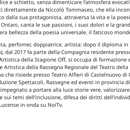
ce e schietto, senza dimenticare l’atmosfera evocativa
ritti direttamente da Niccolò Tommaseo, che ella inco
o dalla sua protagonista, attraversa la vita e la poes
Ontani, canta le sue passioni, i suoi dolori e la gra
iera bellezza della poesia universale, il faticoso mon
sta, perfomer, doppiatrice, artista: dopo il diploma in
a), dal 2017 fa parte della Compagnia residente presso 
Artistica della Stagione Off, si occupa di formazione
rice Artistica della Rassegna Regionale del Teatro dell
a che risiede presso Teatro Alfieri di Castelnuovo di 
zione Spettacoli, Rassegne ed eventi in provincia di 
impegnato a portare alla luce storie vere, valorizzare 
e sui temi dell’inclusione, difesa dei diritti dell’indivi
Lucense in onda su NoiTv.