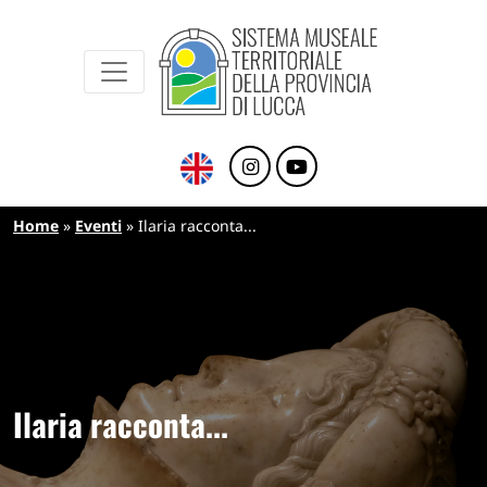
Sistema Museale Territoriale della Provinc
Navigazione principale
Salta al contenuto principale
Briciole di pane
Home
Eventi
Ilaria racconta...
Ilaria racconta...