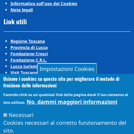
Informativa sull'uso dei Cookies
Note legali
Link utili
Regione Toscana
Provincia di Lucca
Fondazione Cresci
Fondazione C.R.L.
Lucca turismo
Impostazioni Cookies
Visit Tuscany
Usiamo i cookies su questo sito per migliorare il metodo di
Puccini Lands
fruizione delle informazioni
Social media
Facendo click su un qualsiasi link della pagina darai il tuo consenso al
No, dammi maggiori informazioni
loro utilizzo.
Instagram
Necessari
YouTube
Cookies necessari al corretto funzionamento del
sito.