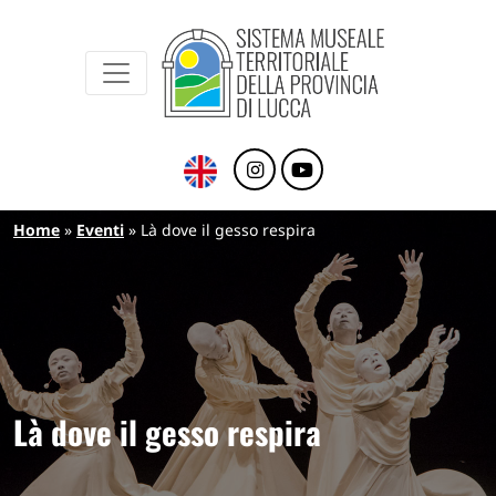
Sistema Museale Territoriale della Provinc
Navigazione principale
Salta al contenuto principale
Briciole di pane
Home
Eventi
Là dove il gesso respira
Là dove il gesso respira