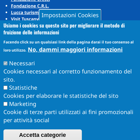
Fondazione C.R.L.
Lucca turismo
Impostazioni Cookies
Visit Tuscany
Usiamo i cookies su questo sito per migliorare il metodo di
Puccini Lands
fruizione delle informazioni
Social media
Facendo click su un qualsiasi link della pagina darai il tuo consenso al
No, dammi maggiori informazioni
loro utilizzo.
Instagram
Necessari
YouTube
Cookies necessari al corretto funzionamento del
sito.
Statistiche
Cookies per elaborare le statistiche del sito
Marketing
Cookie di terze parti utilizzati ai fini promozionali
per attività social
Accetta categorie
Obiettivi di Accessibilità per l'anno 2026