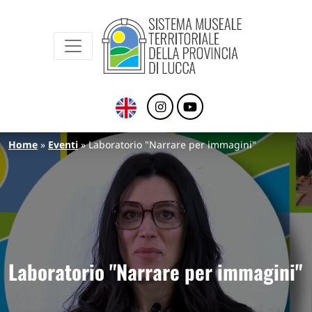
Sistema Museale Territoriale della Provinc
Navigazione principale
Salta al contenuto principale
Briciole di pane
Home
Eventi
Laboratorio "Narrare per immagini"
Laboratorio "Narrare per immagini"