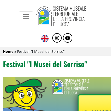
Sistema Museale Territoriale della Provinc
Navigazione principale
Salta al contenuto principale
Briciole di pane
Home
Festival "I Musei del Sorriso"
Festival "I Musei del Sorriso"