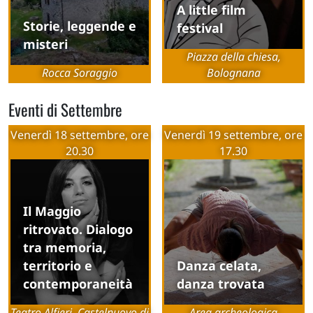
A little film
Storie, leggende e
festival
misteri
Piazza della chiesa,
Rocca Soraggio
Bolognana
Eventi di Settembre
Venerdì 18 settembre, ore
Venerdì 19 settembre, ore
20.30
17.30
Il Maggio
ritrovato. Dialogo
tra memoria,
territorio e
Danza celata,
contemporaneità
danza trovata
Teatro Alfieri, Castelnuovo di
Area archeologica