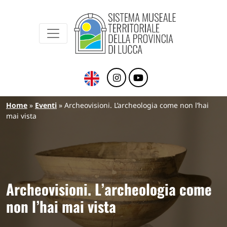
Sistema Museale Territoriale della Provinc
Navigazione principale
Salta al contenuto principale
Briciole di pane
Home
Eventi
Archeovisioni. L’archeologia come non l’hai
mai vista
Archeovisioni. L’archeologia come
non l’hai mai vista