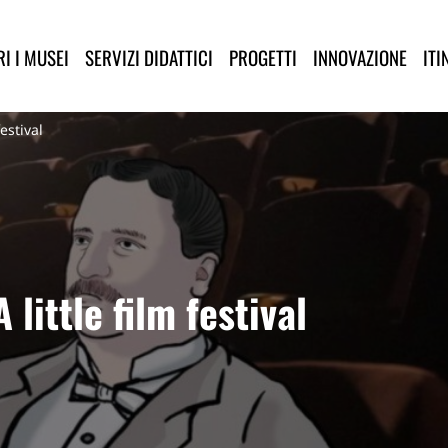
lla Provincia di Lucca
I I MUSEI
SERVIZI DIDATTICI
PROGETTI
INNOVAZIONE
ITI
estival
little film festival