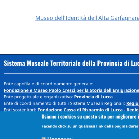
Museo dell'Identità dell'Alta Garfagna
Sistema Museale Territoriale della Provincia di Lu
Ente capofila e di coordinamento generale:
Fondazione e Museo Paolo Cresci per la Storia dell'Emigrazione
Ente progettuale e organizzativo:
Provincia di Lucca
Ente di coordinamento di tutti i Sistemi Museali Regionali:
Regio
Enti sostenitori:
Fondazione Cassa di Risparmio di Lucca
-
Regio
Usiamo i cookies su questo sito per migliorare i
Sede: Cortile Carrara - Palazzo Ducale - 55100 Lucca
Facendo click su un qualsiasi link della pagina darai i
info@museiprovincialucca.it
Tel:
0039 0583 417483
Necessari