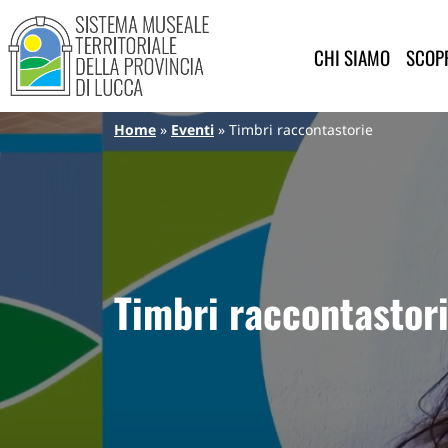
Sistema Museale Territoriale de
Navigazione principale
Salta al contenuto principale
CHI SIAMO
SCOPR
Briciole di pane
Home
Eventi
Timbri raccontastorie
Timbri raccontastor