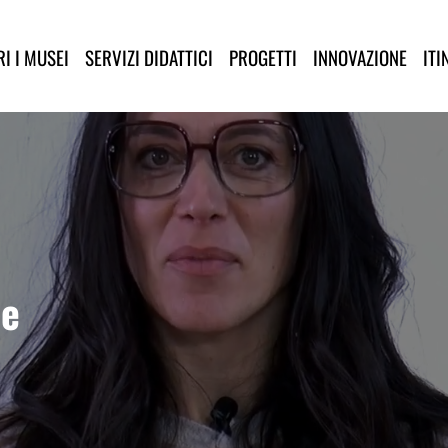
lla Provincia di Lucca
I I MUSEI
SERVIZI DIDATTICI
PROGETTI
INNOVAZIONE
ITI
ie