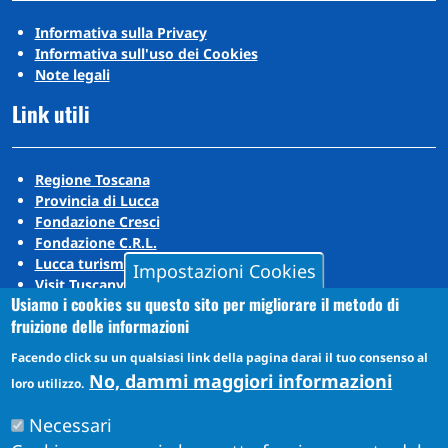
Informativa sulla Privacy
Informativa sull'uso dei Cookies
Note legali
Link utili
Regione Toscana
Provincia di Lucca
Fondazione Cresci
Fondazione C.R.L.
Lucca turismo
Impostazioni Cookies
Visit Tuscany
Usiamo i cookies su questo sito per migliorare il metodo di
Puccini Lands
fruizione delle informazioni
Social media
Facendo click su un qualsiasi link della pagina darai il tuo consenso al
No, dammi maggiori informazioni
loro utilizzo.
Instagram
Necessari
YouTube