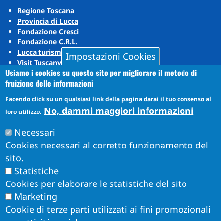
Regione Toscana
Provincia di Lucca
Fondazione Cresci
Fondazione C.R.L.
Lucca turismo
Impostazioni Cookies
Visit Tuscany
Usiamo i cookies su questo sito per migliorare il metodo di
Puccini Lands
fruizione delle informazioni
Social media
Facendo click su un qualsiasi link della pagina darai il tuo consenso al
No, dammi maggiori informazioni
loro utilizzo.
Instagram
Necessari
YouTube
Cookies necessari al corretto funzionamento del
sito.
Statistiche
Cookies per elaborare le statistiche del sito
Marketing
Cookie di terze parti utilizzati ai fini promozionali