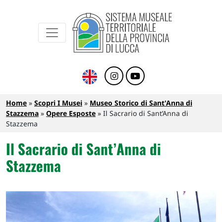
Sistema Museale Territoriale della Provinc
Navigazione principale
Salta al contenuto principale
Briciole di pane
Home
Scopri I Musei
Museo Storico di Sant'Anna di
Stazzema
Opere Esposte
Il Sacrario di Sant’Anna di
Stazzema
Il Sacrario di Sant’Anna di
Stazzema