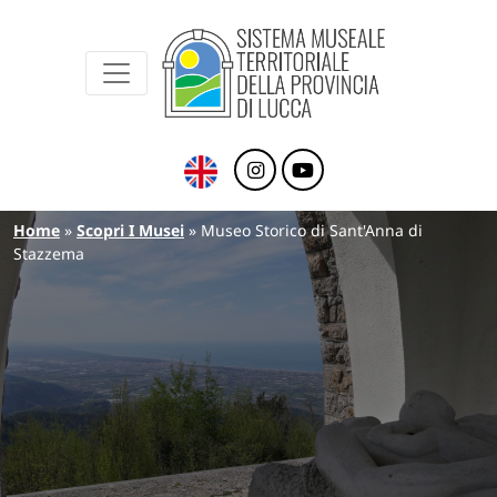
Sistema Museale Territoriale della Provinc
Navigazione principale
Salta al contenuto principale
Briciole di pane
Home
Scopri I Musei
Museo Storico di Sant'Anna di
Stazzema