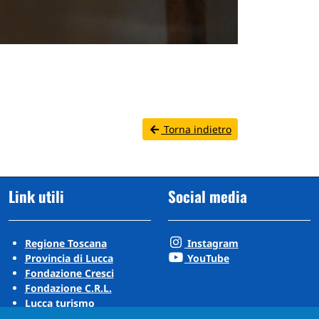
Torna indietro
Link utili
Social media
Regione Toscana
Instagram
Provincia di Lucca
YouTube
Fondazione Cresci
Fondazione C.R.L.
Lucca turismo
Visit Tuscany