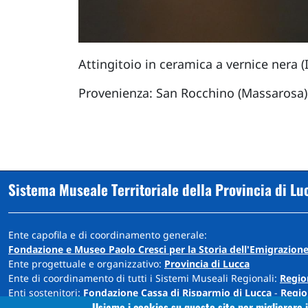
Attingitoio in ceramica a vernice nera (II
Provenienza: San Rocchino (Massarosa)
Sistema Museale Territoriale della Provincia di Lu
Ente capofila e di coordinamento generale:
Fondazione e Museo Paolo Cresci per la Storia dell'Emigrazione
Ente progettuale e organizzativo:
Provincia di Lucca
Ente di coordinamento di tutti i Sistemi Museali Regionali:
Regio
Enti sostenitori:
Fondazione Cassa di Risparmio di Lucca
-
Regio
Usiamo i cookies su questo sito per migliorare i