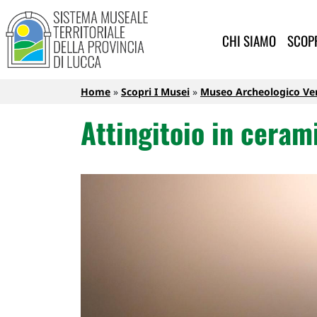
Sistema Museale Territoriale de
Navigazione principale
Salta al contenuto principale
CHI SIAMO
SCOPR
Briciole di pane
Home
Scopri I Musei
Museo Archeologico Ver
Attingitoio in ceram