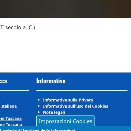
I secolo a. C.)
cca
Informative
Informativa sulla Privacy
 Italiana
Informativa sull'uso dei Cookies
Note legali
ne Toscana
Impostazioni Cookies
ne Toscana
l metodo di fruizione delle informazioni