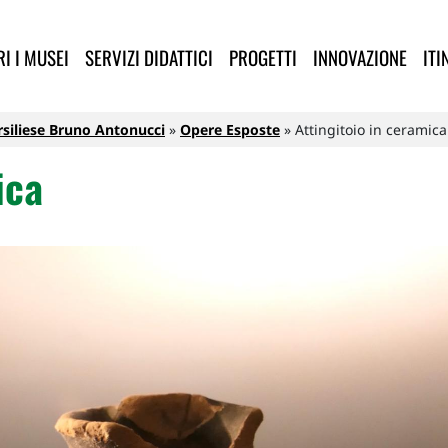
lla Provincia di Lucca
I I MUSEI
SERVIZI DIDATTICI
PROGETTI
INNOVAZIONE
ITI
siliese Bruno Antonucci
Opere Esposte
Attingitoio in ceramica
ica