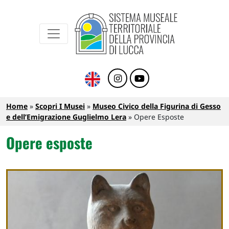
Sistema Museale Territoriale della Provinc
Navigazione principale
Salta al contenuto principale
Briciole di pane
Home
Scopri I Musei
Museo Civico della Figurina di Gesso
e dell’Emigrazione Guglielmo Lera
Opere Esposte
Opere esposte