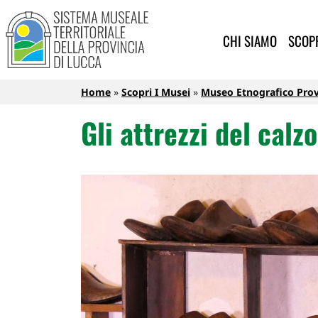
Sistema Museale Territoriale de
Navigazione principale
Salta al contenuto principale
CHI SIAMO
SCOPR
Briciole di pane
Home
Scopri I Musei
Museo Etnografico Provi
Gli attrezzi del calzo