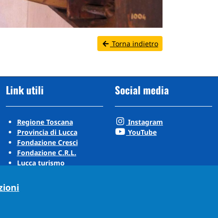
Torna indietro
Link utili
Social media
Regione Toscana
Instagram
Provincia di Lucca
YouTube
Fondazione Cresci
Fondazione C.R.L.
Lucca turismo
Visit Tuscany
Puccini Lands
zioni