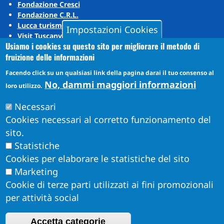
Fondazione Cresci
Fondazione C.R.L.
Lucca turismo
Impostazioni Cookies
Visit Tuscany
Usiamo i cookies su questo sito per migliorare il metodo di
Puccini Lands
fruizione delle informazioni
Social media
Facendo click su un qualsiasi link della pagina darai il tuo consenso al
No, dammi maggiori informazioni
loro utilizzo.
Instagram
Necessari
YouTube
Cookies necessari al corretto funzionamento del
sito.
Statistiche
Cookies per elaborare le statistiche del sito
Marketing
Cookie di terze parti utilizzati ai fini promozionali
per attività social
Accetta categorie