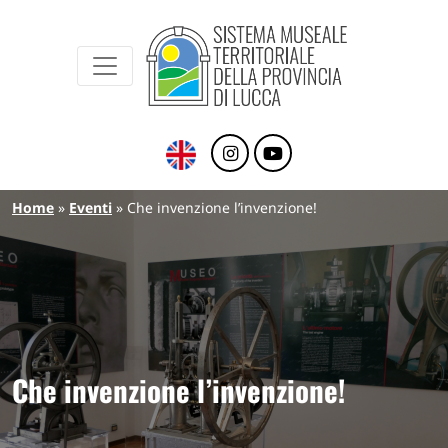
Sistema Museale Territoriale della Provinc
Navigazione principale
Salta al contenuto principale
Briciole di pane
Home
Eventi
Che invenzione l’invenzione!
Che invenzione l’invenzione!