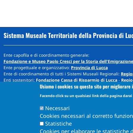
Sistema Museale Territoriale della Provincia di Lu
Ente capofila e di coordinamento generale:
Fondazione e Museo Paolo Cresci per la Storia dell'Emigrazione
Ente progettuale e organizzativo:
Provincia di Lucca
Ente di coordinamento di tutti i Sistemi Museali Regionali:
Regio
Enti sostenitori:
Fondazione Cassa di Risparmio di Lucca
-
Regio
Usiamo i cookies su questo sito per migliorare i
Sede: Cortile Carrara - Palazzo Ducale - 55100 Lucca
Facendo click su un qualsiasi link della pagina darai i
info@museiprovincialucca.it
Tel:
0039 0583 417483
Necessari
Cookies necessari al corretto funzio
Statistiche
Cookies per elaborare le statistiche d