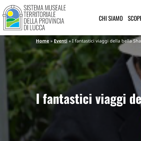
Sistema Museale Territoriale de
Navigazione principale
Salta al contenuto principale
CHI SIAMO
SCOPR
Briciole di pane
Home
Eventi
I fantastici viaggi della bella Sh
I fantastici viaggi d