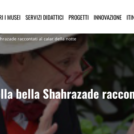
lla Provincia di Lucca
I I MUSEI
SERVIZI DIDATTICI
PROGETTI
INNOVAZIONE
ITI
ahrazade raccontati al calar della notte
ella bella Shahrazade raccon