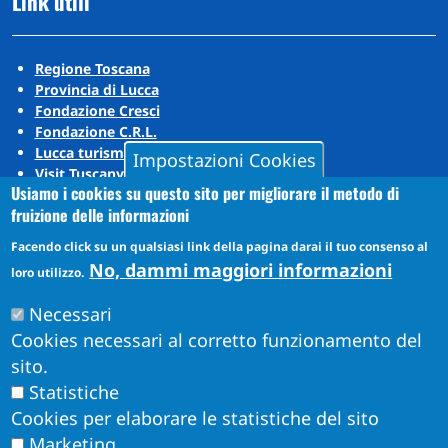
Link utili
Regione Toscana
Provincia di Lucca
Fondazione Cresci
Fondazione C.R.L.
Lucca turismo
Impostazioni Cookies
Visit Tuscany
Usiamo i cookies su questo sito per migliorare il metodo di
Puccini Lands
fruizione delle informazioni
Social media
Facendo click su un qualsiasi link della pagina darai il tuo consenso al
No, dammi maggiori informazioni
loro utilizzo.
Instagram
Necessari
YouTube
Cookies necessari al corretto funzionamento del
sito.
Statistiche
Cookies per elaborare le statistiche del sito
Marketing