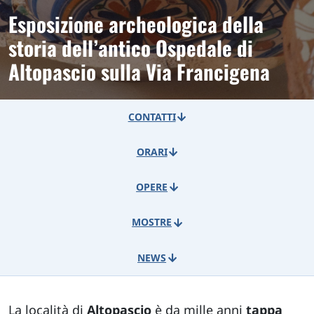
Esposizione archeologica della
storia dell’antico Ospedale di
Altopascio sulla Via Francigena
CONTATTI
ORARI
OPERE
MOSTRE
NEWS
La località di
Altopascio
è da mille anni
tappa