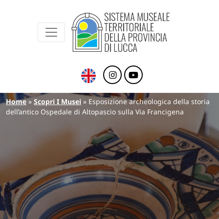
Sistema Museale Territoriale della Provinc
Navigazione principale
Salta al contenuto principale
Briciole di pane
Home
Scopri I Musei
Esposizione archeologica della storia
dell’antico Ospedale di Altopascio sulla Via Francigena