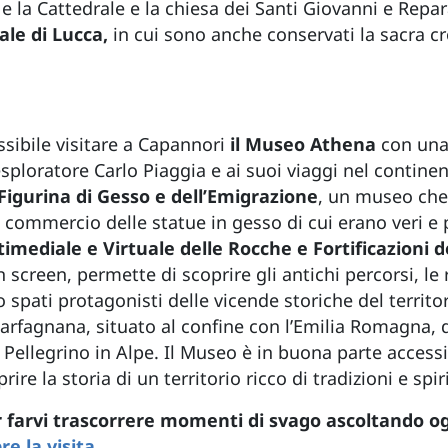
e la Cattedrale e la chiesa dei Santi Giovanni e Repar
ale di Lucca,
in cui sono anche conservati la sacra c
ssibile visitare a Capannori
il Museo Athena
con una 
esploratore Carlo Piaggia e ai suoi viaggi nel contin
Figurina di Gesso e dell’Emigrazione
, un museo che 
al commercio delle statue in gesso di cui erano veri e 
imediale e Virtuale delle Rocche e Fortificazioni de
creen, permette di scoprire gli antichi percorsi, le ro
 spati protagonisti delle vicende storiche del territor
Garfagnana, situato al confine con l’Emilia Romagna, d
 Pellegrino in Alpe. Il Museo è in buona parte accessi
re la storia di un territorio ricco di tradizioni e spiri
r farvi trascorrere momenti di svago ascoltando ogn
e la visita