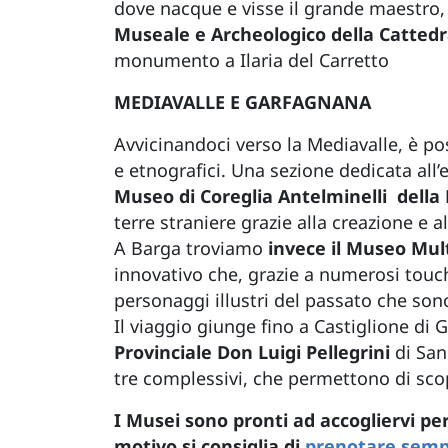
dove nacque e visse il grande maestro, 
Museale e Archeologico della Cattedr
monumento a Ilaria del Carretto
MEDIAVALLE E GARFAGNANA
Avvicinandoci verso la Mediavalle, è po
e etnografici. Una sezione dedicata all’
Museo di Coreglia Antelminelli della 
terre straniere grazie alla creazione e 
A Barga troviamo
invece il Museo Mult
innovativo che, grazie a numerosi touch s
personaggi illustri del passato che sono
Il viaggio giunge fino a Castiglione di 
Provinciale Don Luigi Pellegrini
di
San
tre complessivi, che permettono di scopri
I Musei sono pronti ad accogliervi pe
motivo si consiglia di
prenotare sempr