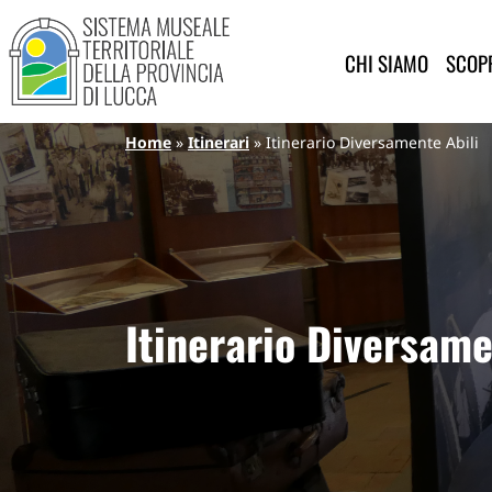
Sistema Museale Territoriale de
Navigazione principale
Salta al contenuto principale
CHI SIAMO
SCOPR
Briciole di pane
Home
Itinerari
Itinerario Diversamente Abili
Itinerario Diversame