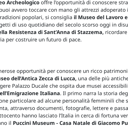
eo Archeologico
offre l’opportunità di conoscere stra
ili, puoi avvero toccare con mano gli attrezzi adoperat
radizioni popolari, si consiglia
il Museo del Lavoro e
ggetti di uso quotidiano del secolo scorso oggi in d
lla Resistenza di Sant’Anna di Stazzema,
ricordare
a per costruire un futuro di pace.
erose opportunità per conoscere un ricco patrimonio
seo dell’Antica Zecca di Lucca,
una delle più antiche
gere Palazzo Ducale che ospita due musei accessibil
dell’Emigrazione Italiana
. Il primo narra la storia d
zione particolare ad alcune personalità femminili che
nta, attraverso documenti, fotografie, lettere e passa
ocento hanno lasciato l’Italia in cerca di fortuna vers
ano il
Puccini Museum - Casa Natale di Giacomo Pu