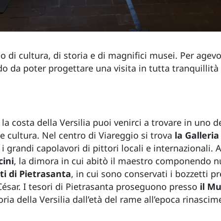
co di cultura, di storia e di magnifici musei. Per agev
 da poter progettare una visita in tutta tranquillità
a costa della Versilia puoi venirci a trovare in uno d
e cultura. Nel centro di Viareggio si trova
la Galler
 i grandi capolavori di pittori locali e internazionali.
cini
, la dimora in cui abitò il maestro componendo 
ti di Pietrasanta
, in cui sono conservati i bozzetti pr
César. I tesori di Pietrasanta proseguono presso
il M
ria della Versilia dall’età del rame all’epoca rinascim